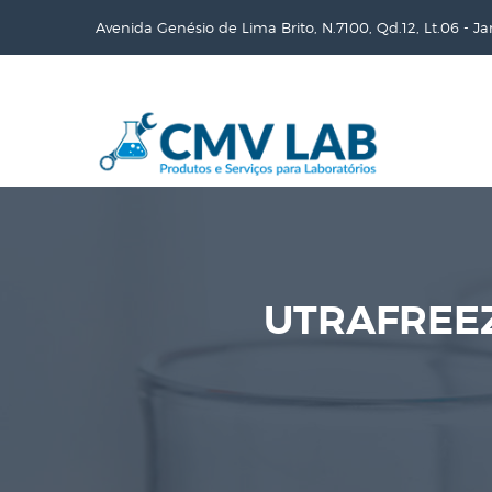
Avenida Genésio de Lima Brito, N.7100, Qd.12, Lt.06 - J
UTRAFREEZ