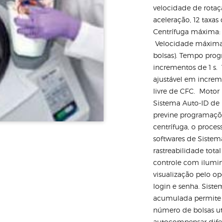
velocidade de rotaçã
aceleração, 12 taxas
Centrífuga máxima: 7
Velocidade máxima 
bolsas). Tempo prog
incrementos de 1 s.
ajustável em increm
livre de CFC. Motor
Sistema Auto-ID de
previne programaçõe
centrífuga, o proce
softwares de Sistem
rastreabilidade tota
controle com ilumin
visualização pelo o
login e senha. Sist
acumulada permite 
número de bolsas ut
autocompensar difer