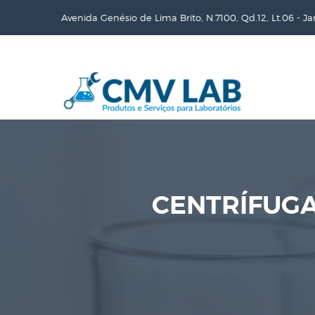
Avenida Genésio de Lima Brito, N.7100, Qd.12, Lt.06 - J
CENTRÍFUGA