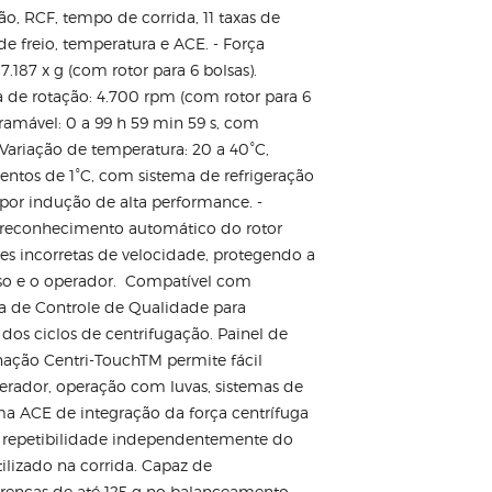
o, RCF, tempo de corrida, 11 taxas de
 de freio, temperatura e ACE. - Força
.187 x g (com rotor para 6 bolsas).
de rotação: 4.700 rpm (com rotor para 6
ramável: 0 a 99 h 59 min 59 s, com
 Variação de temperatura: 20 a 40°C,
entos de 1°C, com sistema de refrigeração
 por indução de alta performance. -
 reconhecimento automático do rotor
s incorretas de velocidade, protegendo a
sso e o operador. Compatível com
a de Controle de Qualidade para
l dos ciclos de centrifugação. Painel de
ação Centri-TouchTM permite fácil
perador, operação com luvas, sistemas de
ema ACE de integração da força centrífuga
repetibilidade independentemente do
ilizado na corrida. Capaz de
enças de até 125 g no balanceamento. -