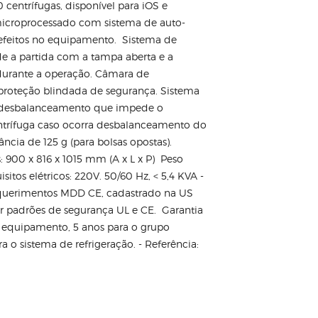
centrífugas, disponível para iOS e
microprocessado com sistema de auto-
defeitos no equipamento. Sistema de
e a partida com a tampa aberta e a
durante a operação. Câmara de
proteção blindada de segurança. Sistema
 desbalanceamento que impede o
trífuga caso ocorra desbalanceamento do
ância de 125 g (para bolsas opostas).
 900 x 816 x 1015 mm (A x L x P) Peso
sitos elétricos: 220V. 50/60 Hz, < 5,4 KVA -
querimentos MDD CE, cadastrado na US
or padrões de segurança UL e CE. Garantia
 equipamento, 5 anos para o grupo
ra o sistema de refrigeração. - Referência: