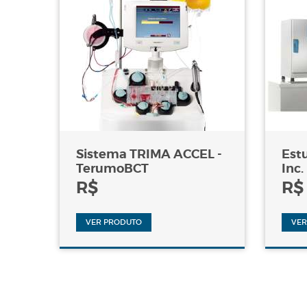
Sistema TRIMA ACCEL -
Est
TerumoBCT
Inc.
R$
R$
VER PRODUTO
VER