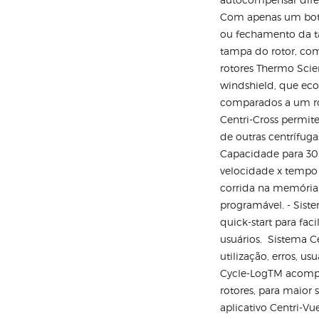
Com apenas um botão
ou fechamento da t
tampa do rotor, co
rotores Thermo Scie
windshield, que ec
comparados a um ro
Centri-Cross permit
de outras centrífuga
Capacidade para 30 
velocidade x tempo 
corrida na memória,
programável. - Siste
quick-start para fac
usuários. Sistema Ce
utilização, erros, u
Cycle-LogTM acompa
rotores, para maior
aplicativo Centri-V